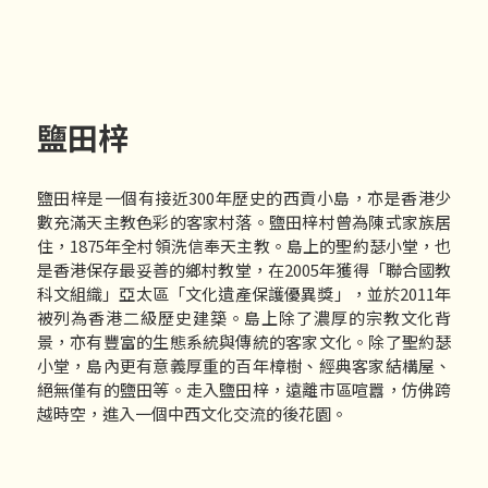
鹽田梓
鹽田梓是一個有接近300年歷史的西貢小島，亦是香港少
數充滿天主教色彩的客家村落。鹽田梓村曾為陳式家族居
住，1875年全村領洗信奉天主教。島上的聖約瑟小堂，也
是香港保存最妥善的鄉村教堂，在2005年獲得「聯合國教
科文組織」亞太區「文化遺產保護優異獎」，並於2011年
被列為香港二級歷史建築。島上除了濃厚的宗教文化背
景，亦有豐富的生態系統與傳統的客家文化。除了聖約瑟
小堂，島內更有意義厚重的百年樟樹、經典客家結構屋、
絕無僅有的鹽田等。走入鹽田梓，遠離市區喧囂，仿佛跨
越時空，進入一個中西文化交流的後花園。