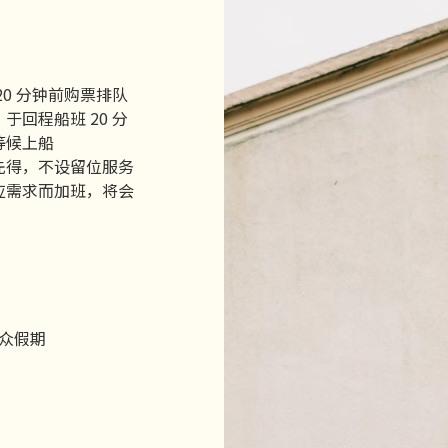
20 分钟前购票排队
于回程船班 20 分
等候上船
先得，不设留位服务
应需求而加班，将会
众假期