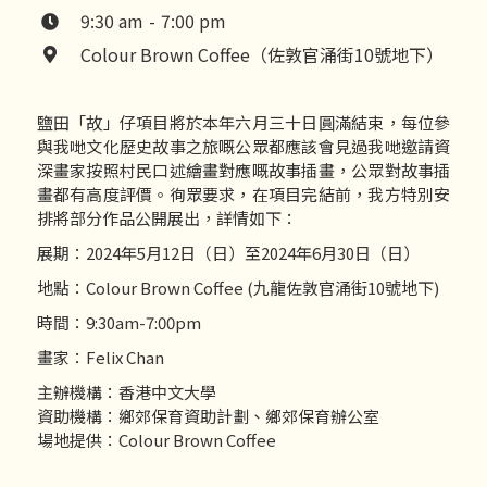
9:30 am
-
7:00 pm

Colour Brown Coffee（佐敦官涌街10號地下）

鹽田「故」仔項目將於本年六月三十日圓滿結束，每位參
與我哋文化歷史故事之旅嘅公眾都應該會見過我哋邀請資
深畫家按照村民口述繪畫對應嘅故事插畫，公眾對故事插
畫都有高度評價。徇眾要求，在項目完結前，我方特別安
排將部分作品公開展出，詳情如下：
展期：2024年5月12日（日）至2024年6月30日（日）
地點：Colour Brown Coffee (九龍佐敦官涌街10號地下)
時間：9:30am-7:00pm
畫家：Felix Chan
主辦機構：香港中文大學
資助機構：鄉郊保育資助計劃、鄉郊保育辦公室
場地提供：Colour Brown Coffee